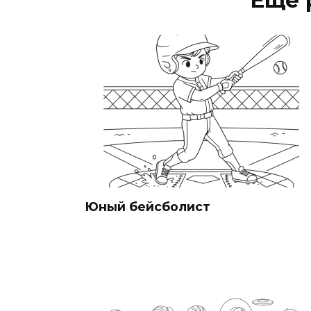
Ещё 
Юный бейсболист