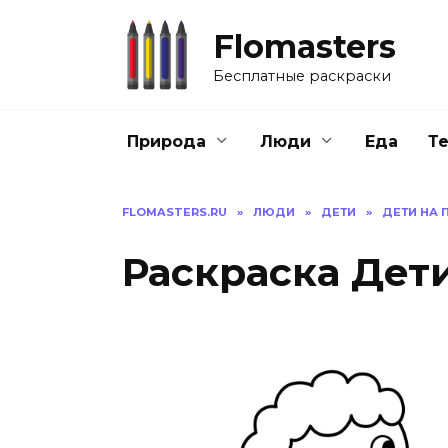
Перейти
к
Flomasters
содержанию
Бесплатные раскраски
Природа
Люди
Еда
Т
FLOMASTERS.RU
»
ЛЮДИ
»
ДЕТИ
»
ДЕТИ НА 
Раскраска Дет