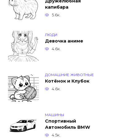
Дружелюбная
капибара
5.6к.
ЛЮДИ
Девочка аниме
4.6к.
ДОМАШНИЕ ЖИВОТНЫЕ
Котёнок и Клубок
4.6к.
МАШИНЫ
Спортивный
Автомобиль BMW
4.5к.