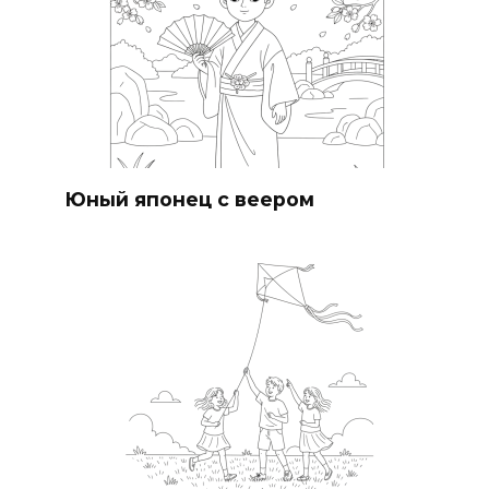
Юный японец с веером