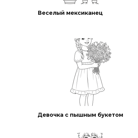
Веселый мексиканец
Девочка с пышным букетом