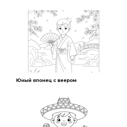
Юный японец с веером