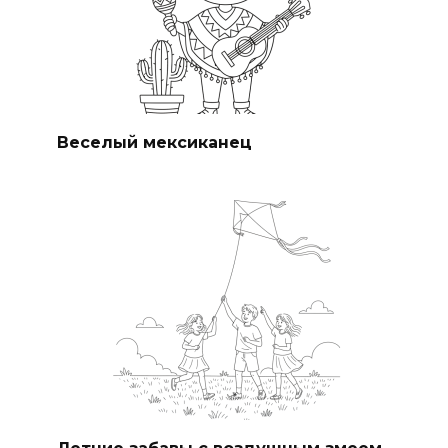
Веселый мексиканец
Летние забавы с воздушным змеем