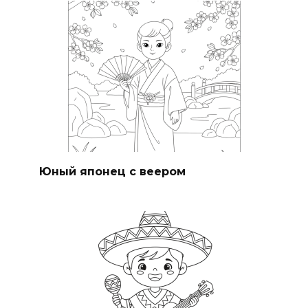
Юный японец с веером