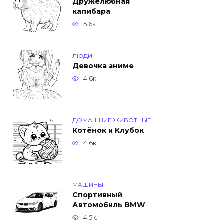
Дружелюбная
капибара
5.6к.
ЛЮДИ
Девочка аниме
4.6к.
ДОМАШНИЕ ЖИВОТНЫЕ
Котёнок и Клубок
4.6к.
МАШИНЫ
Спортивный
Автомобиль BMW
4.5к.