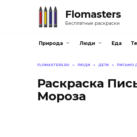
Перейти
к
Flomasters
содержанию
Бесплатные раскраски
Природа
Люди
Еда
Т
FLOMASTERS.RU
»
ЛЮДИ
»
ДЕТИ
»
ПИСЬМО 
Раскраска Пис
Мороза