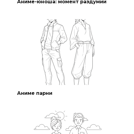
Аниме-юноша: момент раздумий
Аниме парни