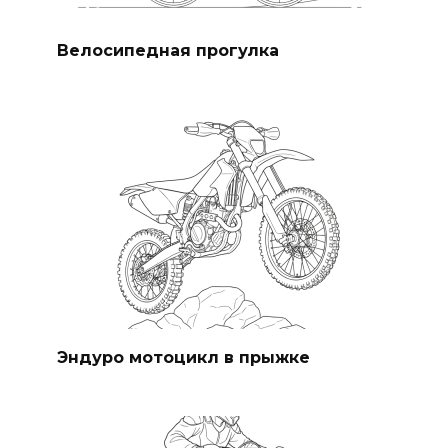
Велосипедная прогулка
Эндуро мотоцикл в прыжке