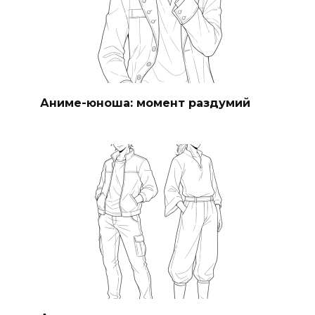
Аниме-юноша: момент раздумий