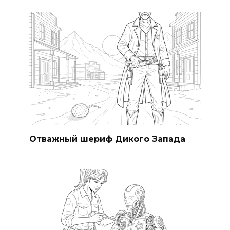
Отважный шериф Дикого Запада