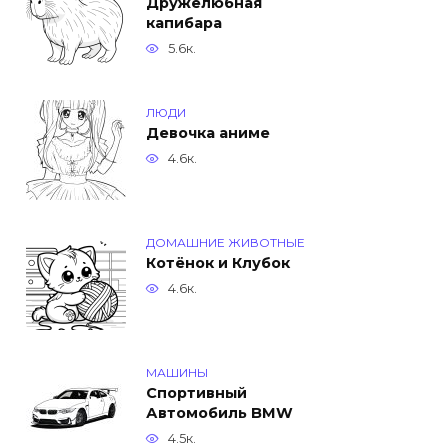
Дружелюбная
капибара
5.6к.
ЛЮДИ
Девочка аниме
4.6к.
ДОМАШНИЕ ЖИВОТНЫЕ
Котёнок и Клубок
4.6к.
МАШИНЫ
Спортивный
Автомобиль BMW
4.5к.