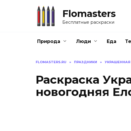
Перейти
к
Flomasters
содержанию
Бесплатные раскраски
Природа
Люди
Еда
Т
FLOMASTERS.RU
»
ПРАЗДНИКИ
»
УКРАШЕННАЯ
Раскраска Укр
новогодняя Ел