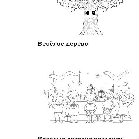
Весёлое дерево
Весёлый детский праздник