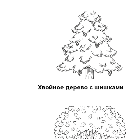
Хвойное дерево с шишками