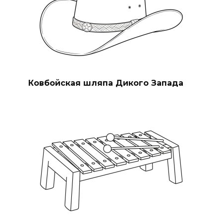
Ковбойская шляпа Дикого Запада