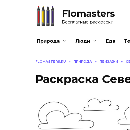
Перейти
к
Flomasters
содержанию
Бесплатные раскраски
Природа
Люди
Еда
Т
FLOMASTERS.RU
»
ПРИРОДА
»
ПЕЙЗАЖИ
»
С
Раскраска Сев