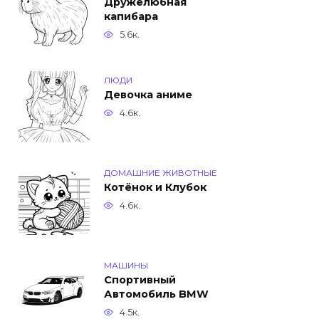
Дружелюбная
капибара
5.6к.
ЛЮДИ
Девочка аниме
4.6к.
ДОМАШНИЕ ЖИВОТНЫЕ
Котёнок и Клубок
4.6к.
МАШИНЫ
Спортивный
Автомобиль BMW
4.5к.