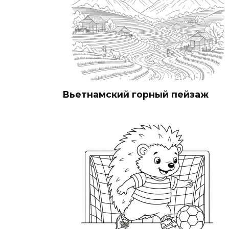
Вьетнамский горный пейзаж