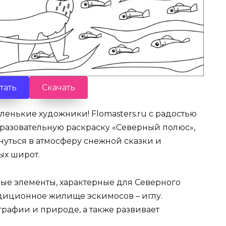
тать
Скачать
ленькие художники! Flomasters.ru с радостью
бразовательную раскраску «Северный полюс»,
нуться в атмосферу снежной сказки и
ых широт.
ые элементы, характерные для Северного
адиционное жилище эскимосов – иглу.
графии и природе, а также развивает