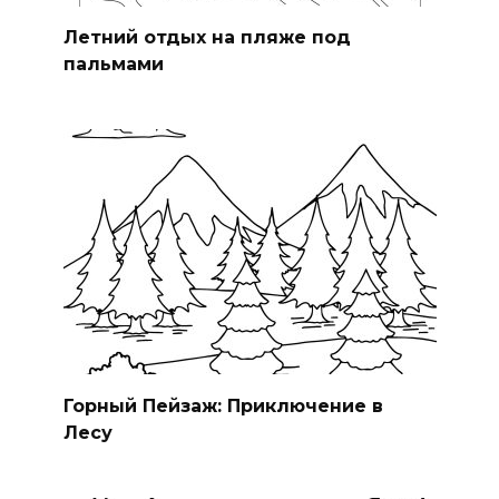
Летний отдых на пляже под
пальмами
Горный Пейзаж: Приключение в
Лесу