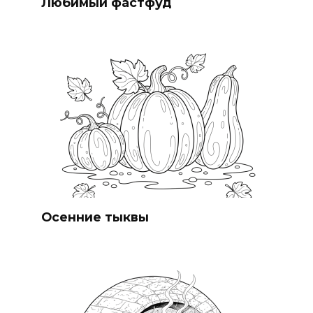
Любимый фастфуд
Осенние тыквы