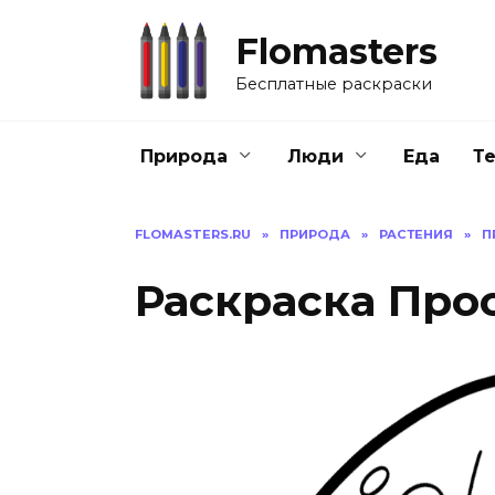
Перейти
к
Flomasters
содержанию
Бесплатные раскраски
Природа
Люди
Еда
Т
FLOMASTERS.RU
»
ПРИРОДА
»
РАСТЕНИЯ
»
П
Раскраска Про