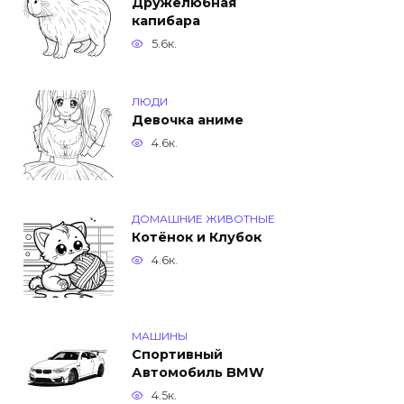
Дружелюбная
капибара
5.6к.
ЛЮДИ
Девочка аниме
4.6к.
ДОМАШНИЕ ЖИВОТНЫЕ
Котёнок и Клубок
4.6к.
МАШИНЫ
Спортивный
Автомобиль BMW
4.5к.