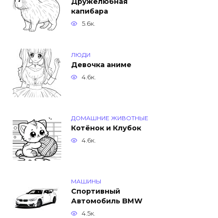
Дружелюбная
капибара
5.6к.
ЛЮДИ
Девочка аниме
4.6к.
ДОМАШНИЕ ЖИВОТНЫЕ
Котёнок и Клубок
4.6к.
МАШИНЫ
Спортивный
Автомобиль BMW
4.5к.