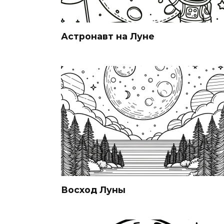
Астронавт на Луне
Восход Луны