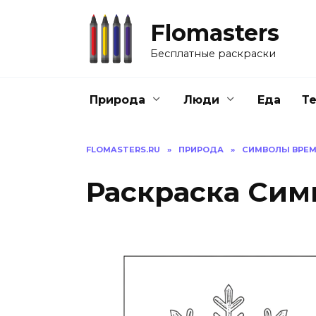
Перейти
к
Flomasters
содержанию
Бесплатные раскраски
Природа
Люди
Еда
Т
FLOMASTERS.RU
»
ПРИРОДА
»
СИМВОЛЫ ВРЕМ
Раскраска Сим