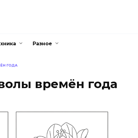
ехника
Разное
ЁН ГОДА
волы времён года