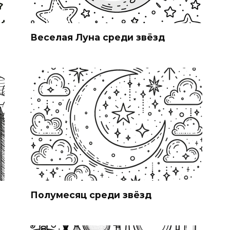
Веселая Луна среди звёзд
Полумесяц среди звёзд