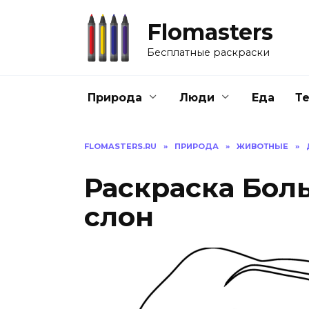
Перейти
к
Flomasters
содержанию
Бесплатные раскраски
Природа
Люди
Еда
Т
FLOMASTERS.RU
»
ПРИРОДА
»
ЖИВОТНЫЕ
»
Раскраска Бол
слон