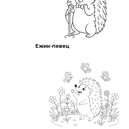
Ежик-певец