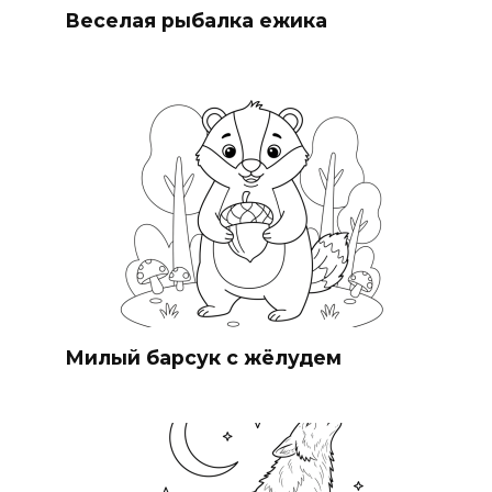
Веселая рыбалка ежика
Милый барсук с жёлудем