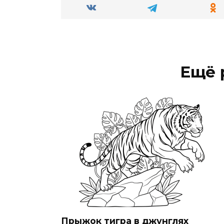
Ещё 
Прыжок тигра в джунглях