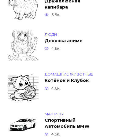
Дружелюбная
капибара
5.6к.
ЛЮДИ
Девочка аниме
4.6к.
ДОМАШНИЕ ЖИВОТНЫЕ
Котёнок и Клубок
4.6к.
МАШИНЫ
Спортивный
Автомобиль BMW
4.5к.