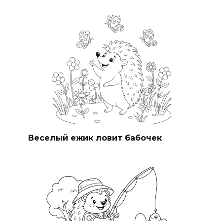
Веселый ежик ловит бабочек