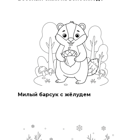
Милый барсук с жёлудем