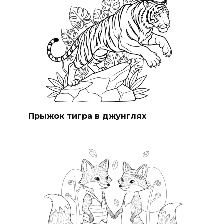
Прыжок тигра в джунглях