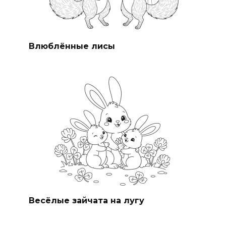
Влюблённые лисы
Весёлые зайчата на лугу