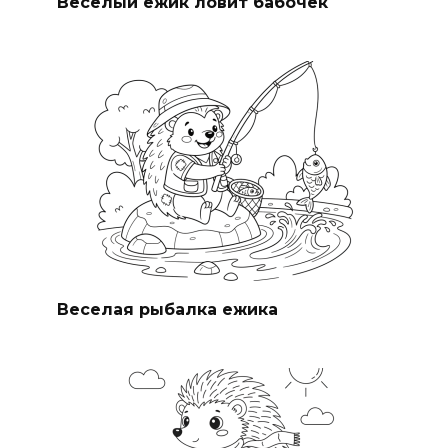
Веселый ежик ловит бабочек
Веселая рыбалка ежика