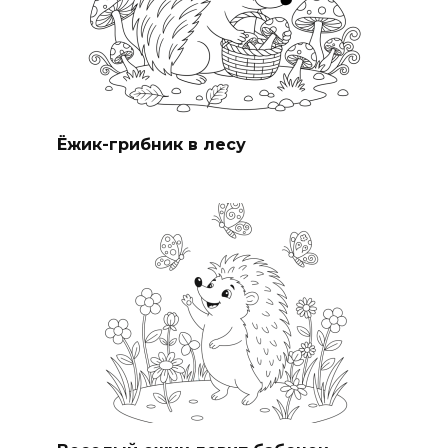
Ёжик-грибник в лесу