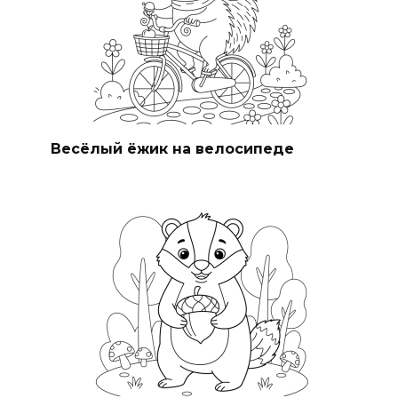
Весёлый ёжик на велосипеде