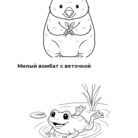
Милый вомбат с веточкой