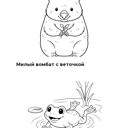
Милый вомбат с веточкой