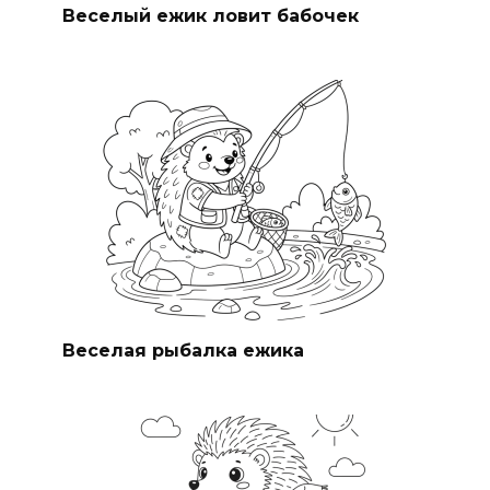
Веселый ежик ловит бабочек
Веселая рыбалка ежика