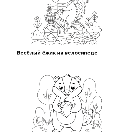
Весёлый ёжик на велосипеде