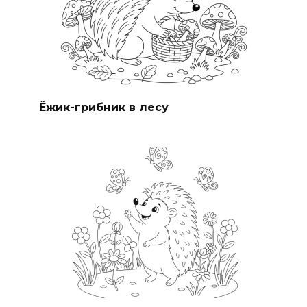
Ёжик-грибник в лесу