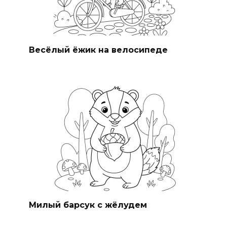
Весёлый ёжик на велосипеде
Милый барсук с жёлудем