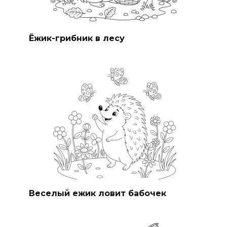
Ёжик-грибник в лесу
Веселый ежик ловит бабочек