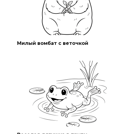
Милый вомбат с веточкой