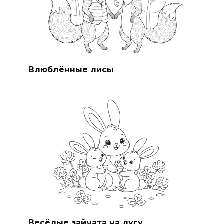
Влюблённые лисы
Весёлые зайчата на лугу