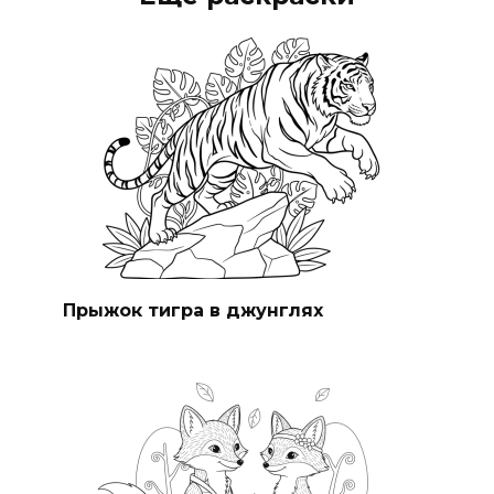
Прыжок тигра в джунглях