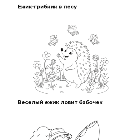
Ёжик-грибник в лесу
Веселый ежик ловит бабочек