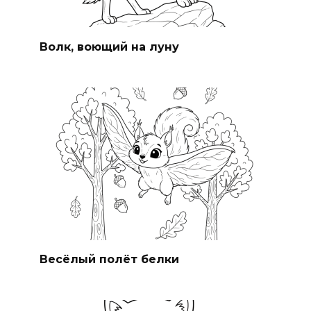
Волк, воющий на луну
Весёлый полёт белки