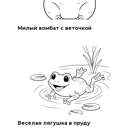
Милый вомбат с веточкой
Веселая лягушка в пруду