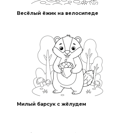
Весёлый ёжик на велосипеде
Милый барсук с жёлудем