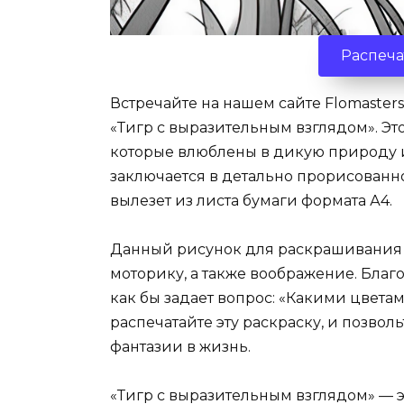
Распеча
Встречайте на нашем сайте Flomaster
«Тигр с выразительным взглядом». Эт
которые влюблены в дикую природу и
заключается в детально прорисованном
вылезет из листа бумаги формата А4.
Данный рисунок для раскрашивания 
моторику, а также воображение. Благ
как бы задает вопрос: «Какими цвета
распечатайте эту раскраску, и позво
фантазии в жизнь.
«Тигр с выразительным взглядом» — 