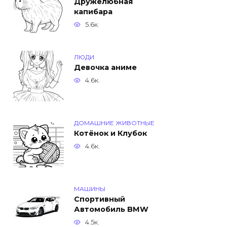
Дружелюбная
капибара
5.6к.
ЛЮДИ
Девочка аниме
4.6к.
ДОМАШНИЕ ЖИВОТНЫЕ
Котёнок и Клубок
4.6к.
МАШИНЫ
Спортивный
Автомобиль BMW
4.5к.