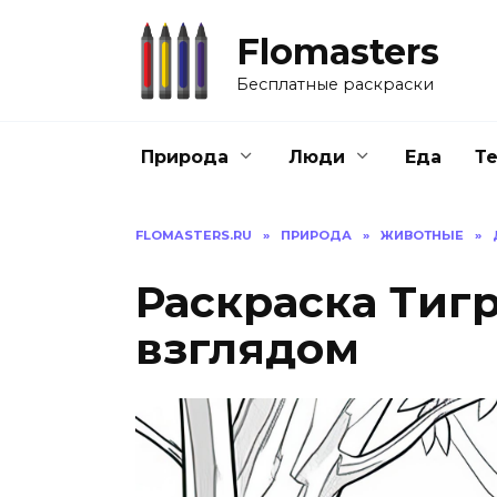
Перейти
к
Flomasters
содержанию
Бесплатные раскраски
Природа
Люди
Еда
Т
FLOMASTERS.RU
»
ПРИРОДА
»
ЖИВОТНЫЕ
»
Раскраска Тиг
взглядом