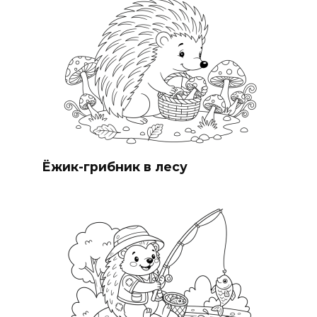
Ёжик-грибник в лесу