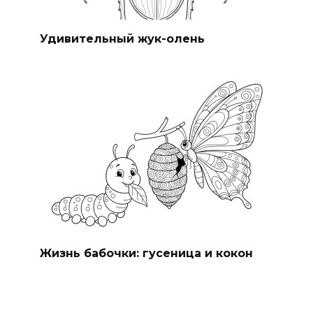
Удивительный жук-олень
Жизнь бабочки: гусеница и кокон