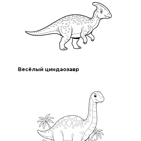
Весёлый циндаозавр