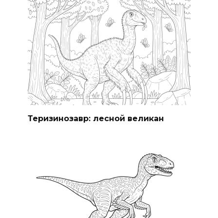
Теризинозавр: лесной великан