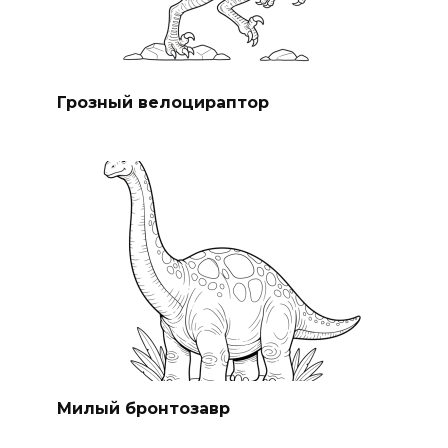
Грозный велоцираптор
Милый бронтозавр