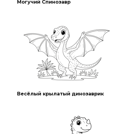
Могучий Спинозавр
Весёлый крылатый динозаврик