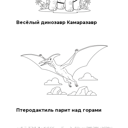
Весёлый динозавр Камаразавр
Птеродактиль парит над горами