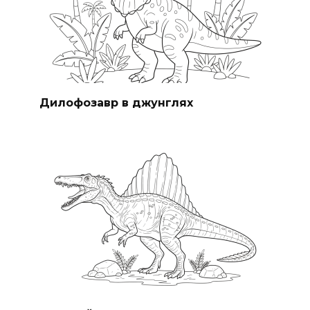
Дилофозавр в джунглях