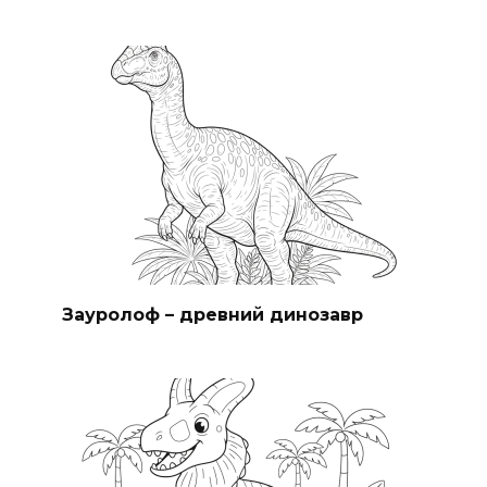
Зауролоф – древний динозавр