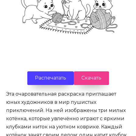
Распечатать
Скачать
Эта очаровательная раскраска приглашает
юных художников в мир пушистых
приключений. На ней изображены три милых
котёнка, которые увлечённо играют с яркими
клубками ниток на уютном коврике. Каждый
котёнок занят своим делом: один катит клубок,