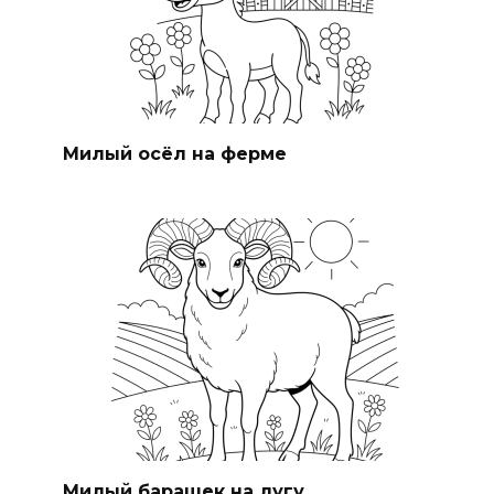
Милый осёл на ферме
Милый барашек на лугу