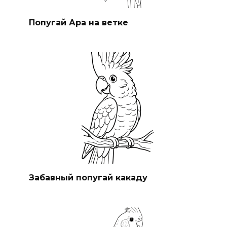
Попугай Ара на ветке
Забавный попугай какаду