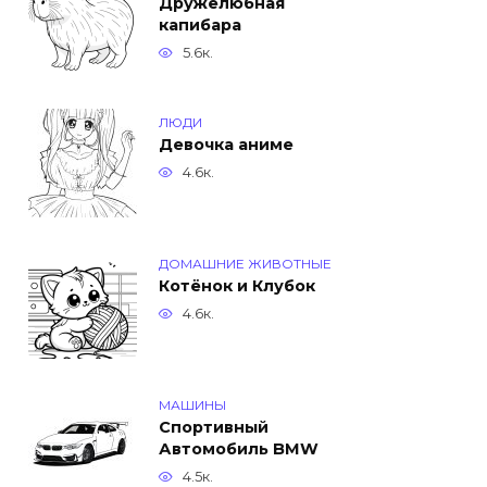
Дружелюбная
капибара
5.6к.
ЛЮДИ
Девочка аниме
4.6к.
ДОМАШНИЕ ЖИВОТНЫЕ
Котёнок и Клубок
4.6к.
МАШИНЫ
Спортивный
Автомобиль BMW
4.5к.