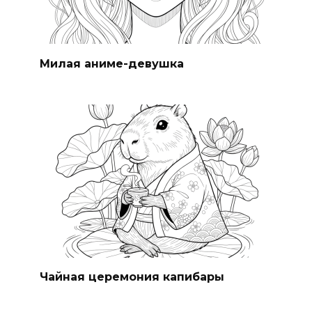
Милая аниме-девушка
Чайная церемония капибары