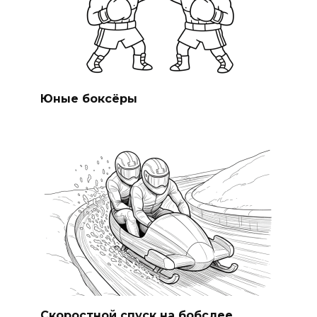
Юные боксёры
Скоростной спуск на бобслее