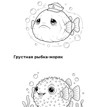
Грустная рыбка-моряк