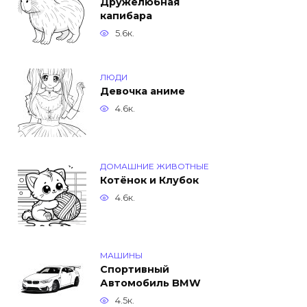
Дружелюбная
капибара
5.6к.
ЛЮДИ
Девочка аниме
4.6к.
ДОМАШНИЕ ЖИВОТНЫЕ
Котёнок и Клубок
4.6к.
МАШИНЫ
Спортивный
Автомобиль BMW
4.5к.