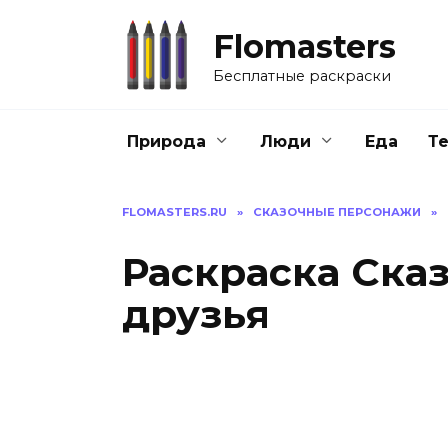
Перейти
к
Flomasters
содержанию
Бесплатные раскраски
Природа
Люди
Еда
Т
FLOMASTERS.RU
»
СКАЗОЧНЫЕ ПЕРСОНАЖИ
»
Раскраска Ска
друзья