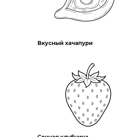
Вкусный хачапури
Сочная клубника