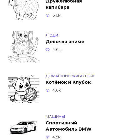
Дружелюбная
капибара
5.6к.
ЛЮДИ
Девочка аниме
4.6к.
ДОМАШНИЕ ЖИВОТНЫЕ
Котёнок и Клубок
4.6к.
МАШИНЫ
Спортивный
Автомобиль BMW
4.5к.