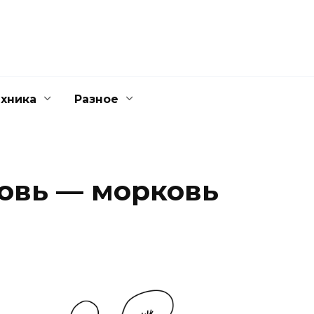
ехника
Разное
овь — морковь