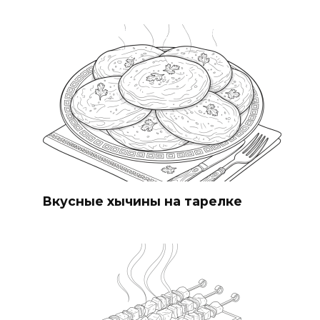
Вкусные хычины на тарелке