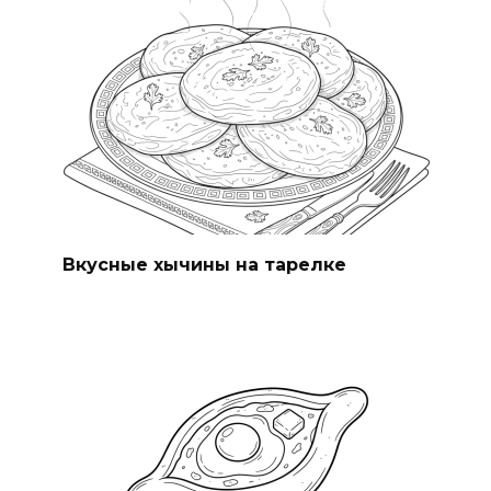
Вкусные хычины на тарелке