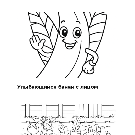
Улыбающийся банан с лицом