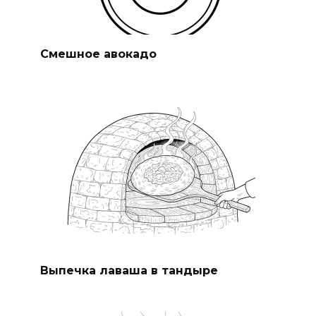
Смешное авокадо
Выпечка лаваша в тандыре