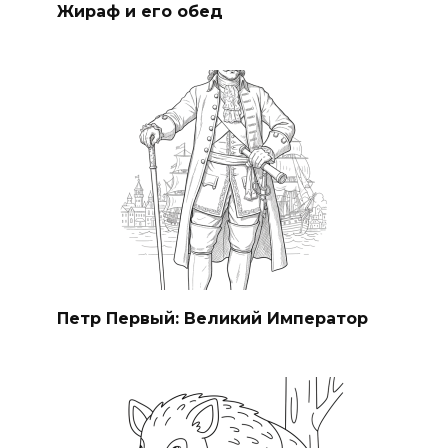
Жираф и его обед
Петр Первый: Великий Император