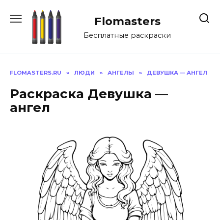
Перейти
к
Flomasters
содержанию
Бесплатные раскраски
FLOMASTERS.RU
»
ЛЮДИ
»
АНГЕЛЫ
»
ДЕВУШКА — АНГЕЛ
Раскраска Девушка —
ангел