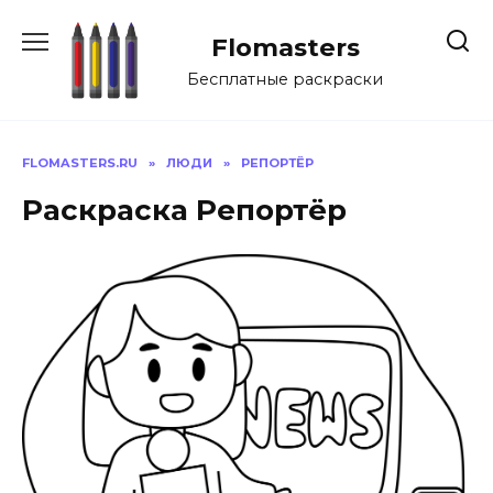
Перейти
к
Flomasters
содержанию
Бесплатные раскраски
FLOMASTERS.RU
»
ЛЮДИ
»
РЕПОРТЁР
Раскраска Репортёр