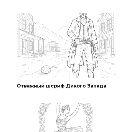
Отважный шериф Дикого Запада