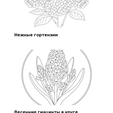
Нежные гортензии
Весенние гиацинты в круге