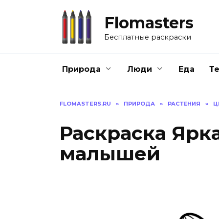
Перейти
к
Flomasters
содержанию
Бесплатные раскраски
Природа
Люди
Еда
Т
FLOMASTERS.RU
»
ПРИРОДА
»
РАСТЕНИЯ
»
Ц
Раскраска Ярк
малышей