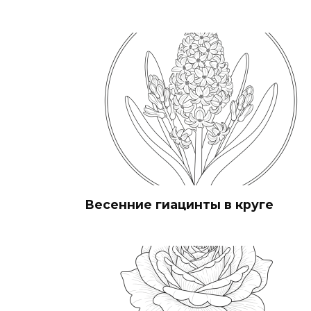
Весенние гиацинты в круге