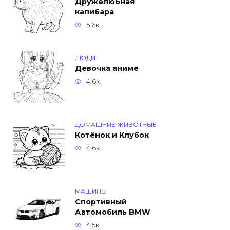
Дружелюбная
капибара
5.6к.
ЛЮДИ
Девочка аниме
4.6к.
ДОМАШНИЕ ЖИВОТНЫЕ
Котёнок и Клубок
4.6к.
МАШИНЫ
Спортивный
Автомобиль BMW
4.5к.