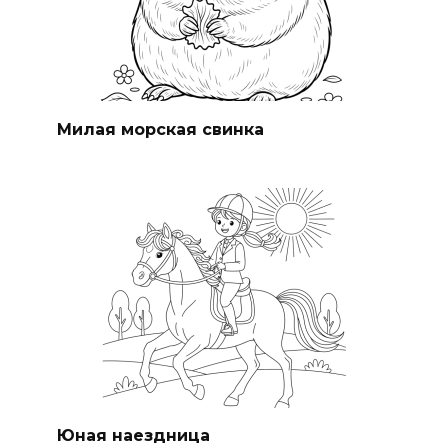
Милая морская свинка
Юная наездница