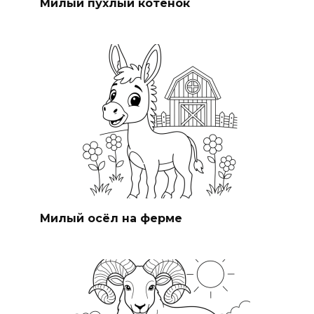
Милый пухлый котёнок
Милый осёл на ферме