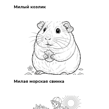
Милый козлик
Милая морская свинка