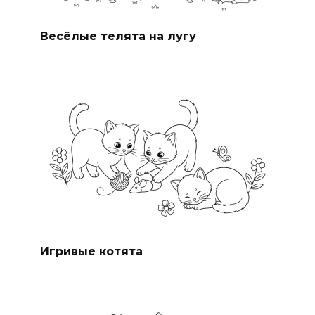
Весёлые телята на лугу
Игривые котята