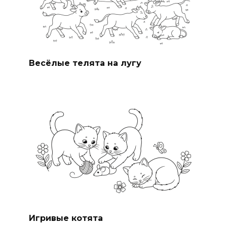
Весёлые телята на лугу
Игривые котята