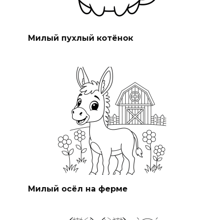
Милый пухлый котёнок
Милый осёл на ферме