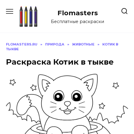
Перейти
к
Flomasters
содержанию
Бесплатные раскраски
FLOMASTERS.RU
»
ПРИРОДА
»
ЖИВОТНЫЕ
»
КОТИК В
ТЫКВЕ
Раскраска Котик в тыкве