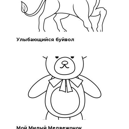
Улыбающийся буйвол
Мой Милый Медвежонок