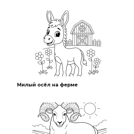
Милый осёл на ферме