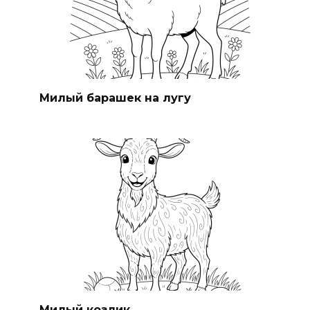
Милый барашек на лугу
Милый козлик