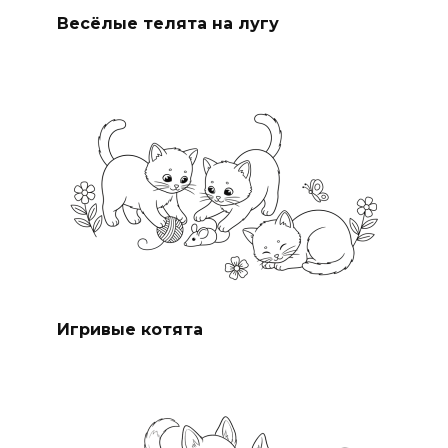
Весёлые телята на лугу
Игривые котята