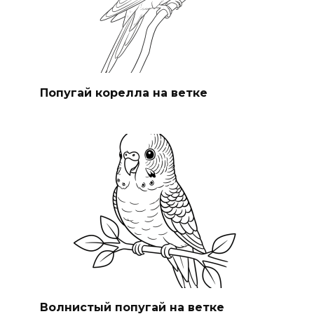
Попугай корелла на ветке
Волнистый попугай на ветке