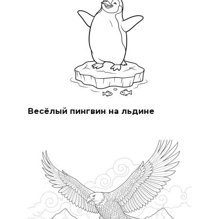
Весёлый пингвин на льдине