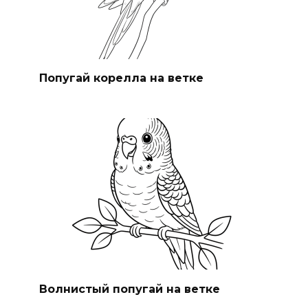
Попугай корелла на ветке
Волнистый попугай на ветке