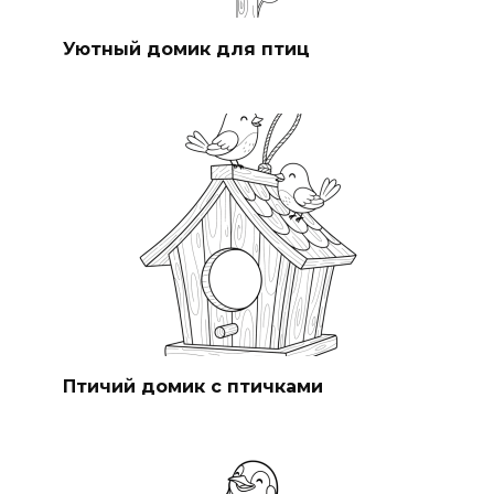
Уютный домик для птиц
Птичий домик с птичками