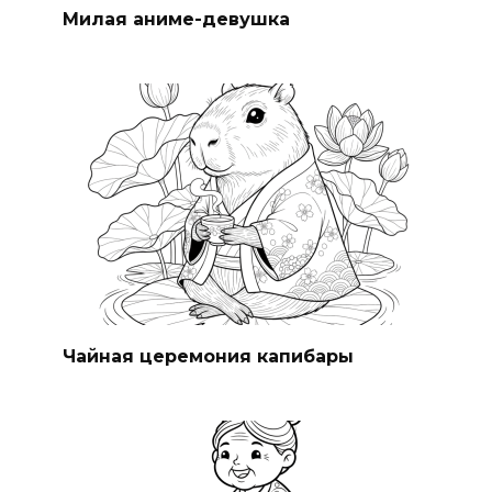
Милая аниме-девушка
Чайная церемония капибары