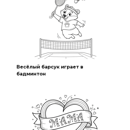
Весёлый барсук играет в
бадминтон