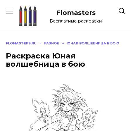
Перейти
к
Flomasters
содержанию
Бесплатные раскраски
FLOMASTERS.RU
»
РАЗНОЕ
»
ЮНАЯ ВОЛШЕБНИЦА В БОЮ
Раскраска Юная
волшебница в бою