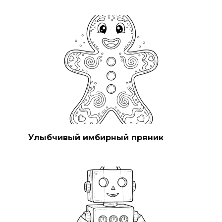
Улыбчивый имбирный пряник