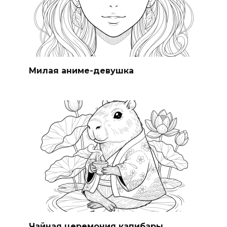
Милая аниме-девушка
Чайная церемония капибары