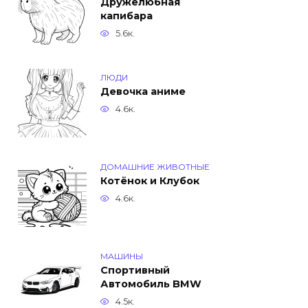
Дружелюбная
капибара
5.6к.
ЛЮДИ
Девочка аниме
4.6к.
ДОМАШНИЕ ЖИВОТНЫЕ
Котёнок и Клубок
4.6к.
МАШИНЫ
Спортивный
Автомобиль BMW
4.5к.