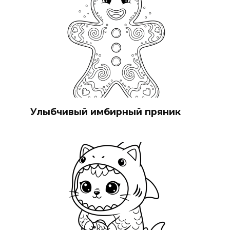
Улыбчивый имбирный пряник