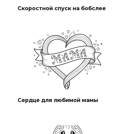
Скоростной спуск на бобслее
Сердце для любимой мамы