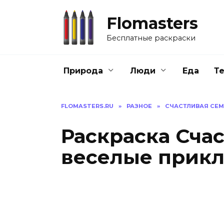
Перейти
к
Flomasters
содержанию
Бесплатные раскраски
Природа
Люди
Еда
Т
FLOMASTERS.RU
»
РАЗНОЕ
»
СЧАСТЛИВАЯ СЕМ
Раскраска Счас
веселые прик