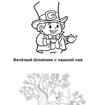
Весёлый Шляпник с чашкой чая