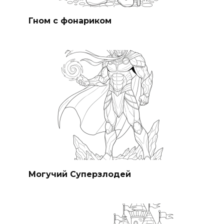
Гном с фонариком
Могучий Суперзлодей