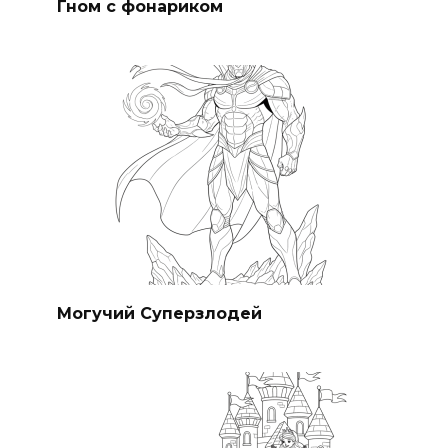
Гном с фонариком
Могучий Суперзлодей