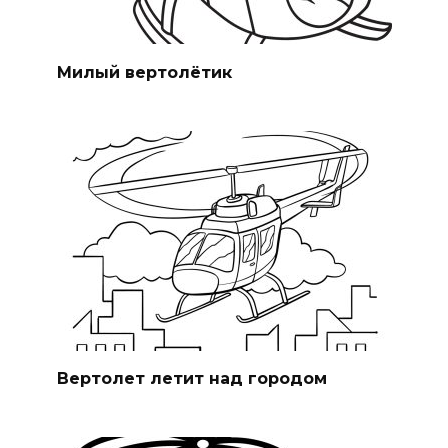
Милый вертолётик
Вертолет летит над городом