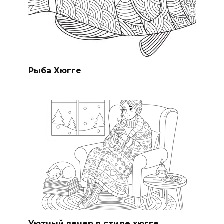
Рыба Хюгге
Уютный вечер в стиле хюгге