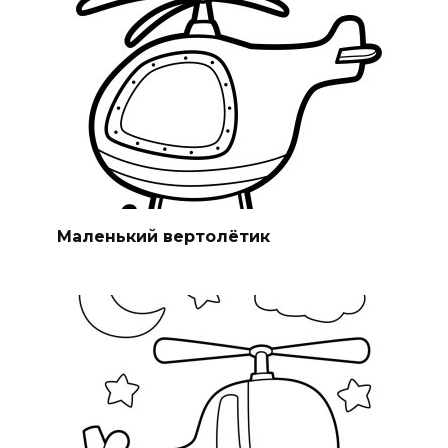
Маленький вертолётик