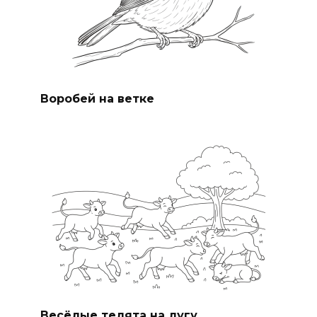
Воробей на ветке
Весёлые телята на лугу