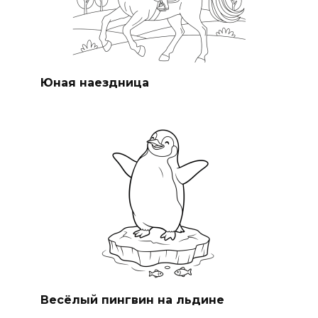
Юная наездница
Весёлый пингвин на льдине