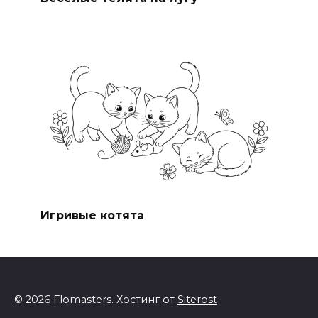
Игривые котята
© 2026 Flomasters. Хостинг от
Siterost