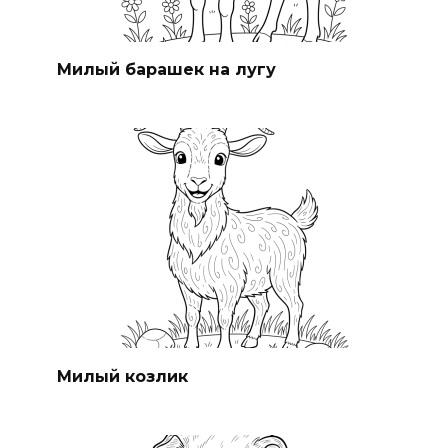
Милый барашек на лугу
Милый козлик