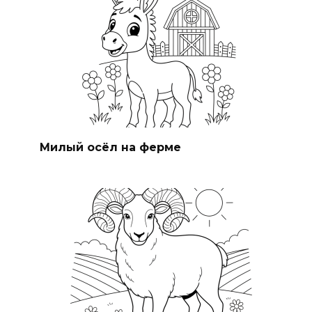
Милый осёл на ферме