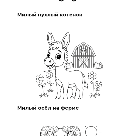
Милый пухлый котёнок
Милый осёл на ферме