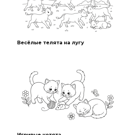
Весёлые телята на лугу
Игривые котята