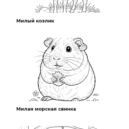
Милый козлик
Милая морская свинка