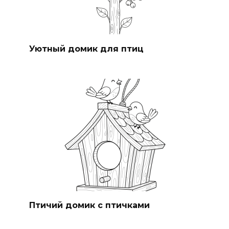
Уютный домик для птиц
Птичий домик с птичками