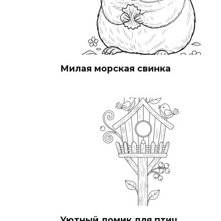
Милая морская свинка
Уютный домик для птиц