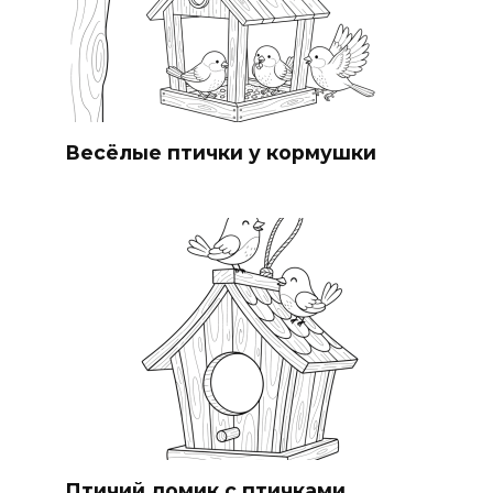
Весёлые птички у кормушки
Птичий домик с птичками