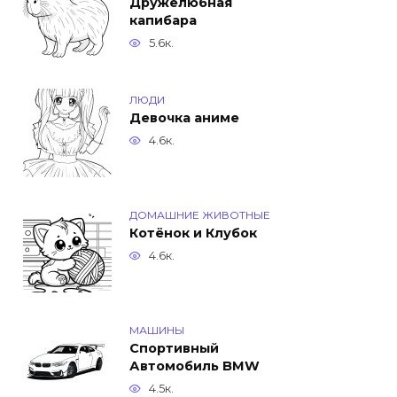
Дружелюбная
капибара
5.6к.
ЛЮДИ
Девочка аниме
4.6к.
ДОМАШНИЕ ЖИВОТНЫЕ
Котёнок и Клубок
4.6к.
МАШИНЫ
Спортивный
Автомобиль BMW
4.5к.