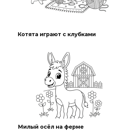
Котята играют с клубками
Милый осёл на ферме