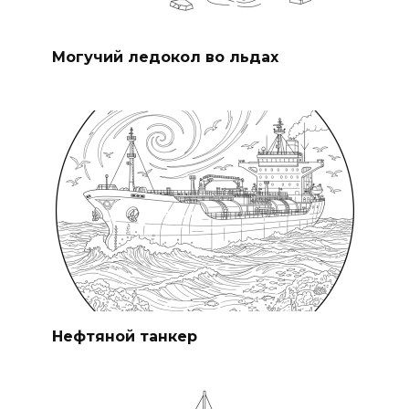
Могучий ледокол во льдах
Нефтяной танкер